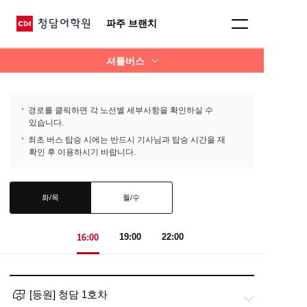
파주 브랜치
셔틀버스
경로를 클릭하면 각 노선별 세부사항을 확인하실 수
있습니다.
최초 버스 탑승 시에는 반드시 기사님과 탑승 시간을 재
확인 후 이용하시기 바랍니다.
화/목
월/수
월·화·수·목·금
16:00
19:00
22:00
16:00
[등원] 청담 1호차