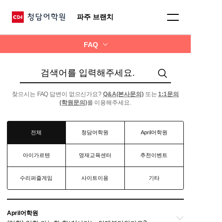
파주 브랜치
FAQ
검색어 입력
찾으시는 FAQ 답변이 없으신가요?
Q&A(본사문의)
또는
1:1문의
(학원문의)
를 이용해주세요.
전체
청담어학원
April어학원
아이가르텐
영재교육센터
추천이벤트
수리퍼즐게임
사이트이용
기타
전체
April어학원