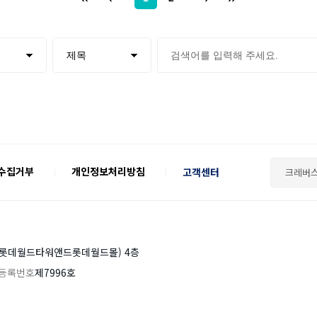
검색어 입력
 수집거부
개인정보처리방침
고객센터
크레버스
, 롯데월드타워앤드롯데월드몰) 4층
등록번호
제7996호
인스타그램
공유하기