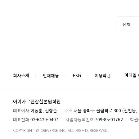
검색 카테고리
검색 카테고리 2
검색
이메일
회사소개
인재채용
ESG
이용약관
아이가르텐잠실본원학원
대표이사
이동훈, 김형준
주소
서울 송파구 올림픽로 300 (신천동
대표전화
02-6429-9407
사업자등록번호
709-85-01762
학원
COPYRIGHT © CREVERSE INC. ALL RIGHTS RESERVED.