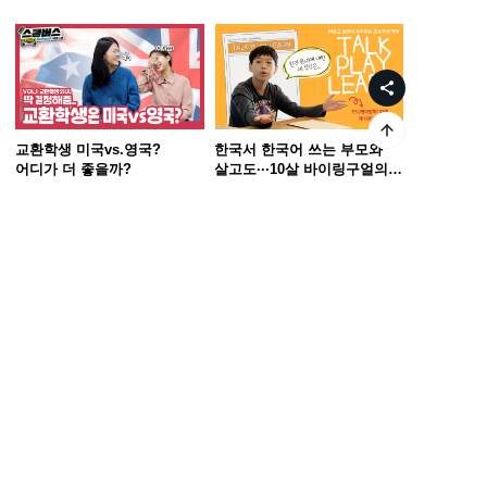
교환학생 미국vs.영국?
한국서 한국어 쓰는 부모와
어디가 더 좋을까?
살고도···10살 바이링구얼의
비결
538
2020.12.17
1,634
2020.11.25
1
/ 3
검색 카테고리
검색어 입력
회사소개
인재채용
ESG
이용약관
이메일 수집거부
개인정보처리방침
고객센터
© CREVERSE INC.