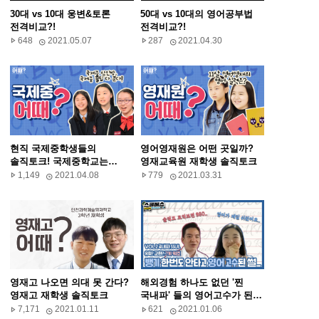
30대 vs 10대 웅변&토론
50대 vs 10대의 영어공부법
전격비교?!
전격비교?!
648
2021.05.07
287
2021.04.30
현직 국제중학생들의
영어영재원은 어떤 곳일까?
솔직토크! 국제중학교는
영재교육원 재학생 솔직토크
어떤곳일까?
1,149
2021.04.08
779
2021.03.31
영재고 나오면 의대 못 간다?
해외경험 하나도 없던 '찐
영재고 재학생 솔직토크
국내파' 들의 영어고수가 된
SSUL
7,171
2021.01.11
621
2021.01.06