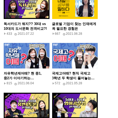
독서카드가 뭐지?? 30대 vs
글로벌 기업이 찾는 인재에게
10대의 도서문화 전격비교?!
꼭 필요한 경험은
433
2021.07.22
667
2021.06.28
자유학년제어때? 현 중1,
국제고어때? 현직 국제고
중2가 이야기하는
3학년 두 학생이 풀어놓는
자유학년제의 진실은??!!
진짜 이야기!!
815
2021.06.04
572
2021.05.28