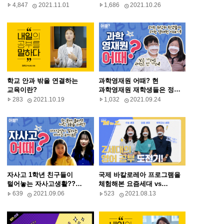
국민학생의 책가방을
4,847
2021.11.01
1,686
2021.10.26
털어보자!
학교 안과 밖을 연결하는
과학영재원 어때? 현
교육이란?
과학영재원 재학생들은 정말
창의적일까??
283
2021.10.19
1,032
2021.09.24
자사고 1학년 친구들이
국제 바칼로레아 프로그램을
털어놓는 자사고생활??
체험해본 요즘세대 vs
합격방법??
수능세대 vs 학력고사 세대
639
2021.09.06
523
2021.08.13