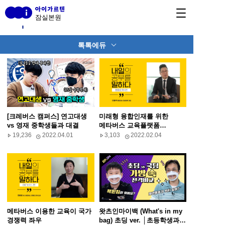
잠실본원
톡톡에듀
[크레버스 캠퍼스] 연고대생
미래형 융합인재를 위한
vs 영재 중학생들과 대결
메타버스 교육플랫폼
크레버스
19,236
2022.04.01
3,103
2022.02.04
메타버스 이용한 교육이 국가
왓츠인마이백 (What's in my
경쟁력 좌우
bag) 초딩 ver. │초등학생과