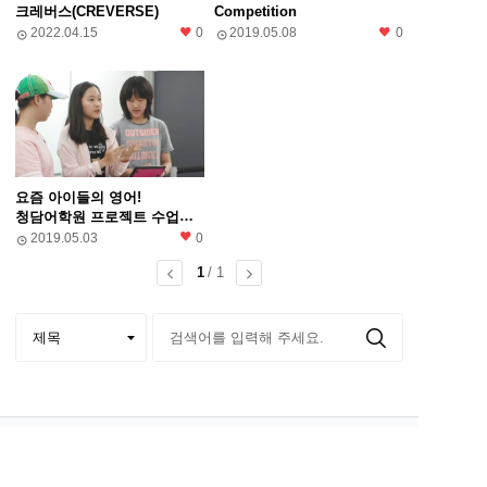
크레버스(CREVERSE)
Competition
2022.04.15
0
2019.05.08
0
요즘 아이들의 영어!
청담어학원 프로젝트 수업
영상
2019.05.03
0
1
/ 1
검색 카테고리
검색어 입력
회사소개
인재채용
ESG
이용약관
이메일 수집거부
개인정보처리방침
고객센터