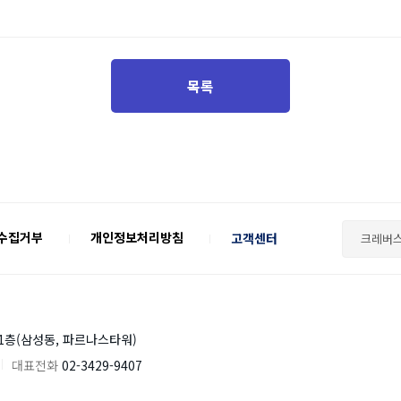
목록
 수집거부
개인정보처리방침
고객센터
크레버스
21층(삼성동, 파르나스타워)
대표전화
02-3429-9407
블로그
인스타그램
유튜브